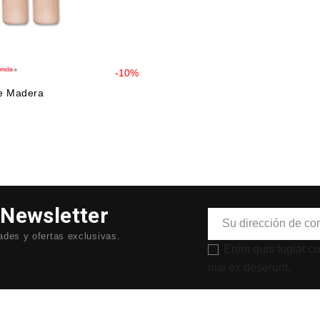
-10%
e Madera
 Newsletter
des y ofertas exclusivas.
Enim quis fugiat c
nisi ex deserunt.