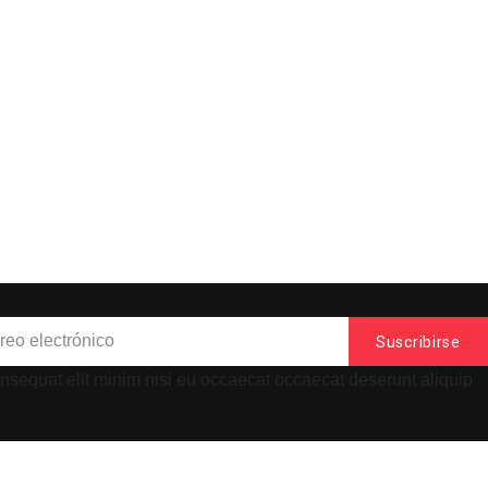
onsequat elit minim nisi eu occaecat occaecat deserunt aliquip