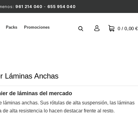
ámenos:
961 214 040
-
655 954 040
Packs
Promociones
0
/ 0,00 €
r Láminas Anchas
ier de láminas del mercado
e láminas anchas. Sus rótulas de alta suspensión, las láminas
de alta resistencia lo hacen destacar frente al resto.