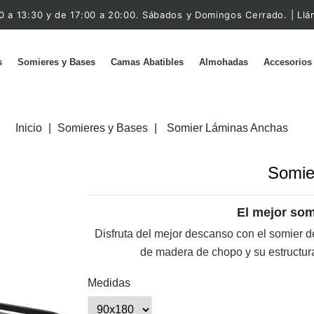
0 a 13:30 y de 17:00 a 20:00. Sábados y Domingos Cerrado. | Ll
s
Somieres y Bases
Camas Abatibles
Almohadas
Accesorios
Inicio
Somieres y Bases
Somier Láminas Anchas
Somie
El mejor som
Disfruta del mejor descanso con el somier d
de madera de chopo y su estructura 
Medidas