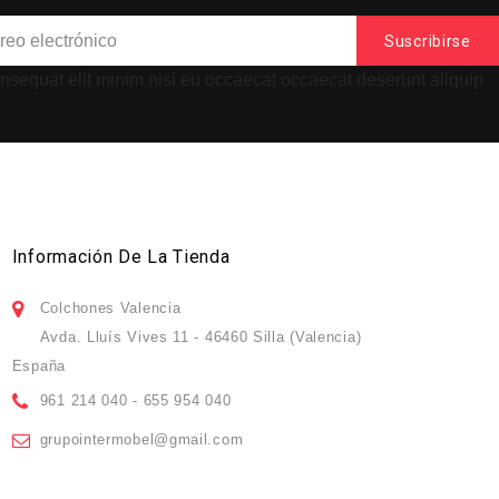
onsequat elit minim nisi eu occaecat occaecat deserunt aliquip
Información De La Tienda
Colchones Valencia
Avda. Lluís Vives 11 - 46460 Silla (Valencia)
España
961 214 040 - 655 954 040
grupointermobel@gmail.com