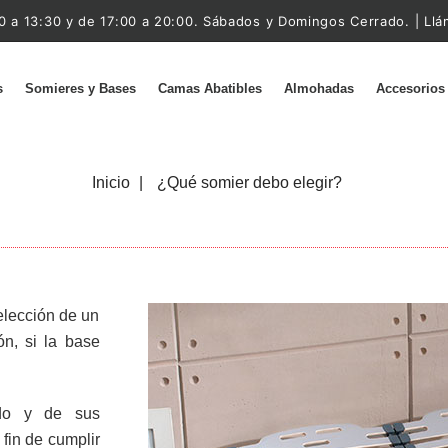
0 a 13:30 y de 17:00 a 20:00. Sábados y Domingos Cerrado. | Ll
s
Somieres y Bases
Camas Abatibles
Almohadas
Accesorios
Inicio
¿Qué somier debo elegir?
elección de un
ón, si la base
ido y de sus
 fin de cumplir