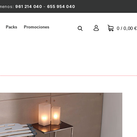
ámenos:
961 214 040
-
655 954 040
Packs
Promociones
0
/ 0,00 €