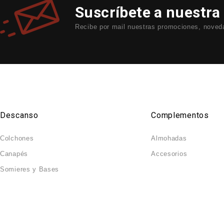
Suscríbete a nuestra
Recibe por mail nuestras promociones, noveda
Descanso
Complementos
Colchones
Almohadas
Canapés
Accesorios
Somieres y Bases